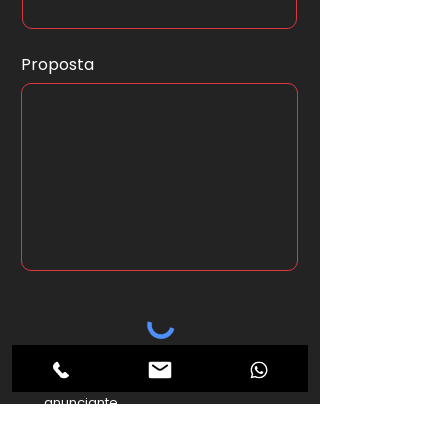
Proposta
*Ao clicar no botão abaixo seus
dados serão enviados ao
anunciante.
Enviar