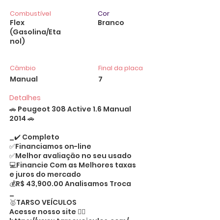
Combustível
Cor
Flex
Branco
(Gasolina/Eta
nol)
Câmbio
Final da placa
Manual
7
Detalhes
🚗 Peugeot 308 Active 1.6 Manual
2014 🚗
_✔️ Completo
✅Financiamos on-line
✅Melhor avaliação no seu usado
💻Financie Com as Melhores taxas
e juros do mercado
💰R$ 43,900.00 Analisamos Troca
_
🥇TARSO VEÍCULOS
Acesse nosso site 👉🏻