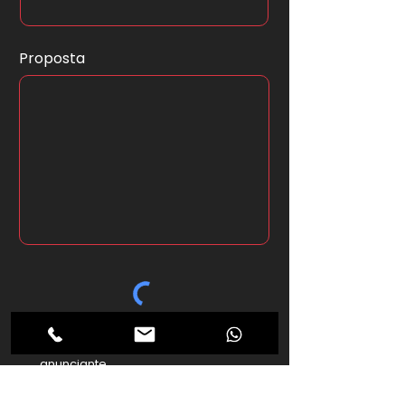
Proposta
*Ao clicar no botão abaixo seus
dados serão enviados ao
anunciante.
Enviar