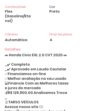
Combustível
Cor
Flex
Preto
(Gasolina/Eta
nol)
Câmbio
Final da placa
Automático
4
Detalhes
🚗 Honda Civic EXL 2.0 CVT 2020 🚗
_✔️ Completo
_✔️ Aprovado em Laudo Cautelar
✅Financiamos on-line
✅Melhor avaliação no seu usado
💻Financie Com as Melhores taxas
e juros do mercado
💰R$ 125,900.00 Analisamos Troca
_
🥇TARSO VEÍCULOS
Acesse nosso site 👉🏻