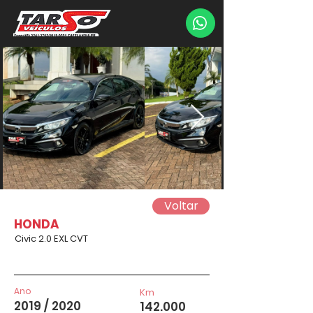
Voltar
HONDA
Civic 2.0 EXL CVT
Ano
Km
2019 / 2020
142.000