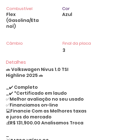
Combustível
Cor
Flex
Azul
(Gasolina/Eta
nol)
Câmbio
Final da placa
3
Detalhes
🚗 Volkswagen Nivus 1.0 TSI
Highline 2025 🚗
_✔️ Completo
_✔️ *Certificado em laudo
✅Melhor avaliação no seu usado
✅Financiamos on-line
💻Financie Com as Melhores taxas
e juros do mercado
💰R$ 131,900.00 Analisamos Troca
_