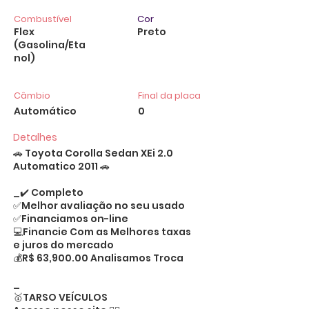
Combustível
Cor
Flex
Preto
(Gasolina/Eta
nol)
Câmbio
Final da placa
Automático
0
Detalhes
🚗 Toyota Corolla Sedan XEi 2.0
Automatico 2011 🚗
_✔️ Completo
✅Melhor avaliação no seu usado
✅Financiamos on-line
💻Financie Com as Melhores taxas
e juros do mercado
💰R$ 63,900.00 Analisamos Troca
_
🥇TARSO VEÍCULOS