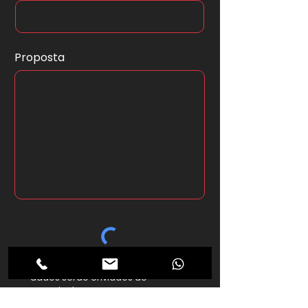
Proposta
*Ao clicar no botão abaixo seus
dados serão enviados ao
anunciante.