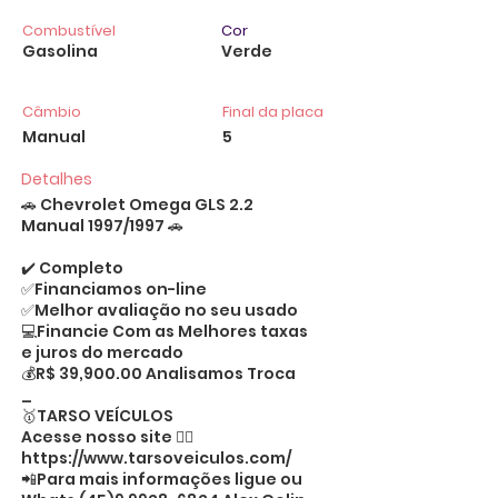
Combustível
Cor
Gasolina
Verde
Câmbio
Final da placa
Manual
5
Detalhes
🚗 Chevrolet Omega GLS 2.2
Manual 1997/1997 🚗
✔️ Completo
✅Financiamos on-line
✅Melhor avaliação no seu usado
💻Financie Com as Melhores taxas
e juros do mercado
💰R$ 39,900.00 Analisamos Troca
_
🥇TARSO VEÍCULOS
Acesse nosso site 👉🏻
https://www.tarsoveiculos.com/
📲Para mais informações ligue ou