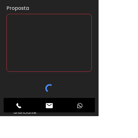
Proposta
*Ao clicar no botão abaixo seus
dados serão enviados ao
anunciante.
Enviar