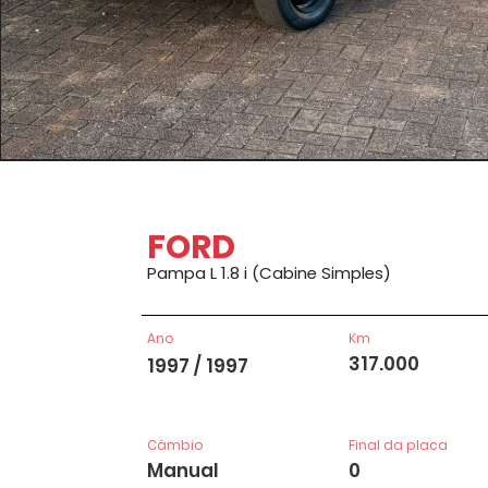
FORD
Pampa L 1.8 i (Cabine Simples)
Ano
Km
317.000
1997 / 1997
Câmbio
Final da placa
Manual
0