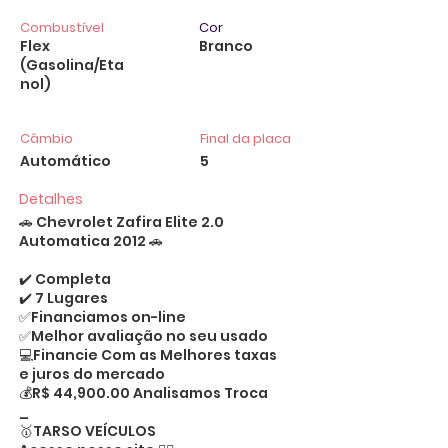
Combustível
Cor
Flex
Branco
(Gasolina/Eta
nol)
Câmbio
Final da placa
Automático
5
Detalhes
🚗 Chevrolet Zafira Elite 2.0
Automatica 2012 🚗
✔️ Completa
✔️ 7 Lugares
✅Financiamos on-line
✅Melhor avaliação no seu usado
💻Financie Com as Melhores taxas
e juros do mercado
💰R$ 44,900.00 Analisamos Troca
_
🥇TARSO VEÍCULOS