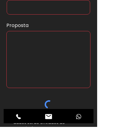
Proposta
*Ao clicar no botão abaixo seus
dados serão enviados ao
anunciante.