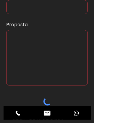
Proposta
*Ao clicar no botão abaixo seus
dados serão enviados ao
anunciante.