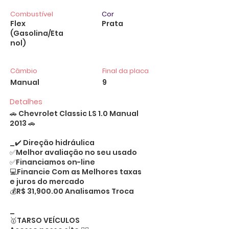
Combustível
Cor
Flex
Prata
(Gasolina/Eta
nol)
Câmbio
Final da placa
Manual
9
Detalhes
🚗 Chevrolet Classic LS 1.0 Manual
2013 🚗
_✔️ Direção hidráulica
✅Melhor avaliação no seu usado
✅Financiamos on-line
💻Financie Com as Melhores taxas
e juros do mercado
💰R$ 31,900.00 Analisamos Troca
_
🥇TARSO VEÍCULOS