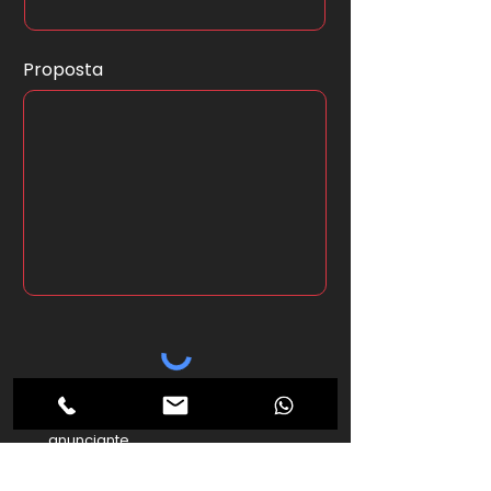
Proposta
*Ao clicar no botão abaixo seus
dados serão enviados ao
anunciante.
Enviar