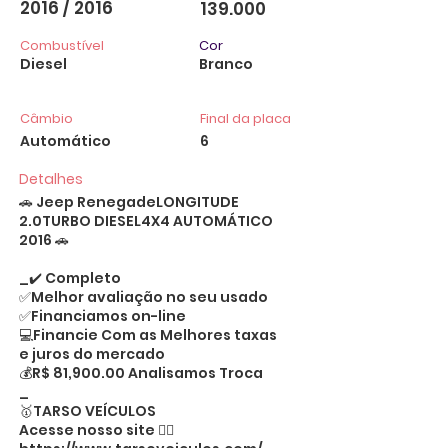
2016 / 2016
139.000
Combustível
Cor
Diesel
Branco
Câmbio
Final da placa
Automático
6
Detalhes
🚗 Jeep RenegadeLONGITUDE
2.0TURBO DIESEL4X4 AUTOMÁTICO
2016 🚗
_✔️ Completo
✅Melhor avaliação no seu usado
✅Financiamos on-line
💻Financie Com as Melhores taxas
e juros do mercado
💰R$ 81,900.00 Analisamos Troca
_
🥇TARSO VEÍCULOS
Acesse nosso site 👉🏻