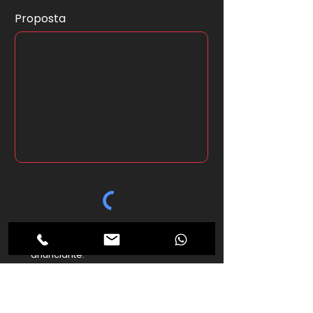
Proposta
*Ao clicar no botão abaixo seus
dados serão enviados ao
anunciante.
Enviar