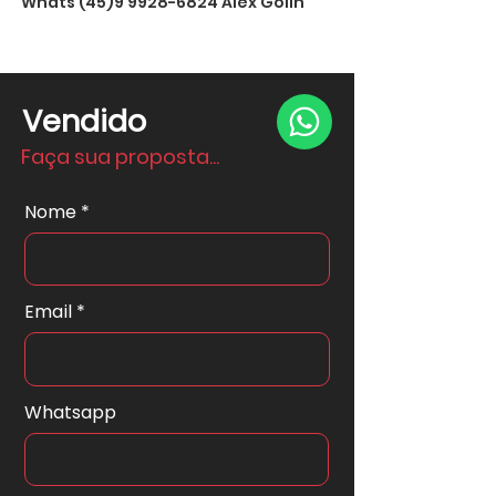
Whats
(45)9 9928-6824
Alex Golin
Vendido
Faça sua proposta...
Nome
Email
Whatsapp