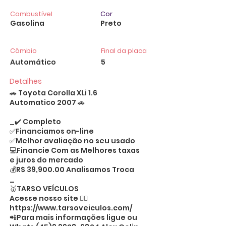
Combustível
Cor
Gasolina
Preto
Câmbio
Final da placa
Automático
5
Detalhes
🚗 Toyota Corolla XLi 1.6
Automatico 2007 🚗
_✔️ Completo
✅Financiamos on-line
✅Melhor avaliação no seu usado
💻Financie Com as Melhores taxas
e juros do mercado
💰R$ 39,900.00 Analisamos Troca
_
🥇TARSO VEÍCULOS
Acesse nosso site 👉🏻
https://www.tarsoveiculos.com/
📲Para mais informações ligue ou