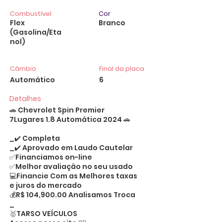
Combustível
Cor
Flex
Branco
(Gasolina/Eta
nol)
Câmbio
Final da placa
Automático
6
Detalhes
🚗 Chevrolet Spin Premier
7Lugares 1.8 Automática 2024 🚗
_✔️ Completa
_✔️ Aprovado em Laudo Cautelar
✅Financiamos on-line
✅Melhor avaliação no seu usado
💻Financie Com as Melhores taxas
e juros do mercado
💰R$ 104,900.00 Analisamos Troca
_
🥇TARSO VEÍCULOS