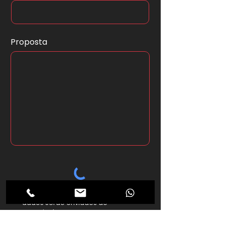
Proposta
*Ao clicar no botão abaixo seus
dados serão enviados ao
anunciante.